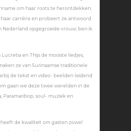
Suriname om haar roots te herontdekken.
p haar carrière en probeert ze antwoord
 in Nederland opgegroeide vrouw; ben ik
ucretia en Thijs de mooiste liedjes,
maken ze van Surinaamse traditionele
bij de tekst en video- beelden leidend
arom gaan we deze twee werelden in de
, Paramaribop, soul- muziek en
 heeft de kwaliteit om gasten zowel