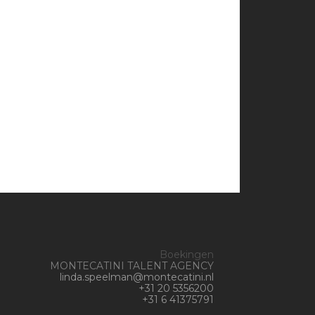
Boekingen
MONTECATINI TALENT AGENCY
linda.speelman@montecatini.nl
+31 20 5356200
+31 6 41375791