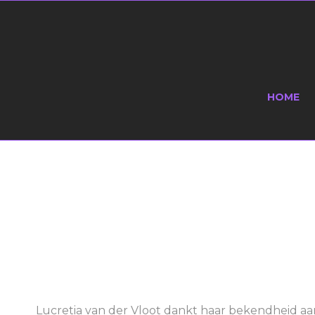
HOME
JANUARI 2020 IN THEATERS:
 VAN
TWEE
WER
Lucretia van der Vloot dankt haar bekendheid aan