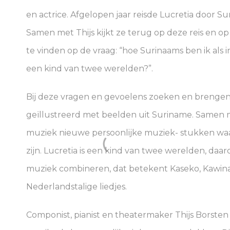
en actrice. Afgelopen jaar reisde Lucretia door 
Samen met Thijs kijkt ze terug op deze reis en o
te vinden op de vraag: “hoe Surinaams ben ik als
een kind van twee werelden?”.
Bij deze vragen en gevoelens zoeken en brengen L
geïllustreerd met beelden uit Suriname. Samen 
muziek nieuwe persoonlijke muziek- stukken waar
zijn. Lucretia is een kind van twee werelden, da
muziek combineren, dat betekent Kaseko, Kawina
Nederlandstalige liedjes.
Componist, pianist en theatermaker Thijs Borsten