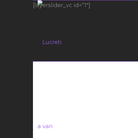
[layerslider_vc id=”1″]
KIND