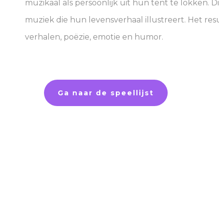
muzikaal als persoonlijk uit hun tent te lokken. D
muziek die hun levensverhaal illustreert. Het res
verhalen, poëzie, emotie en humor.
Ga naar de speellijst
SOCIAL MEDI